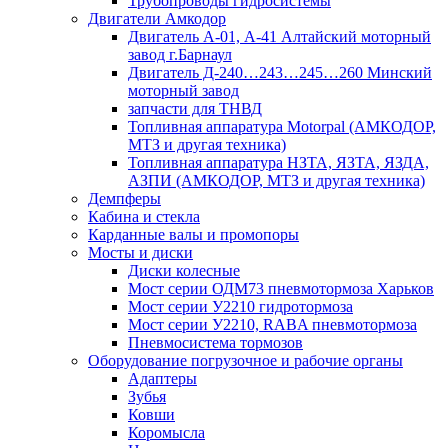
Трубопроводы гидросистемы
Двигатели Амкодор
Двигатель А-01, А-41 Алтайский моторный
завод г.Барнаул
Двигатель Д-240…243…245…260 Минский
моторный завод
запчасти для ТНВД
Топливная аппаратура Motorpal (АМКОДОР,
МТЗ и другая техника)
Топливная аппаратура НЗТА, ЯЗТА, ЯЗДА,
АЗПИ (АМКОДОР, МТЗ и другая техника)
Демпферы
Кабина и стекла
Карданные валы и промопоры
Мосты и диски
Диски колесные
Мост серии ОДМ73 пневмотормоза Харьков
Мост серии У2210 гидротормоза
Мост серии У2210, RABA пневмотормоза
Пневмосистема тормозов
Оборудование погрузочное и рабочие органы
Адаптеры
Зубья
Ковши
Коромысла