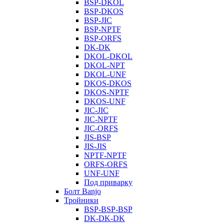
BSP-DKOL
BSP-DKOS
BSP-JIC
BSP-NPTF
BSP-ORFS
DK-DK
DKOL-DKOL
DKOL-NPT
DKOL-UNF
DKOS-DKOS
DKOS-NPTF
DKOS-UNF
JIC-JIC
JIC-NPTF
JIC-ORFS
JIS-BSP
JIS-JIS
NPTF-NPTF
ORFS-ORFS
UNF-UNF
Под приварку
Болт Banjo
Тройники
BSP-BSP-BSP
DK-DK-DK