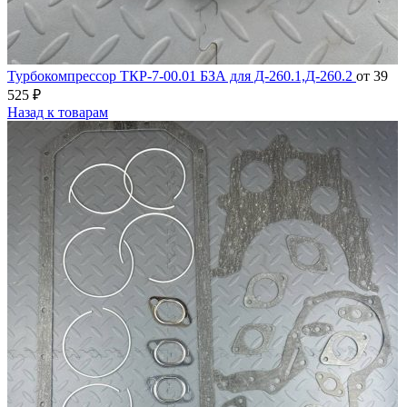
Турбокомпрессор ТКР-7-00.01 БЗА для Д-260.1,Д-260.2
от
39
525
₽
Назад к товарам