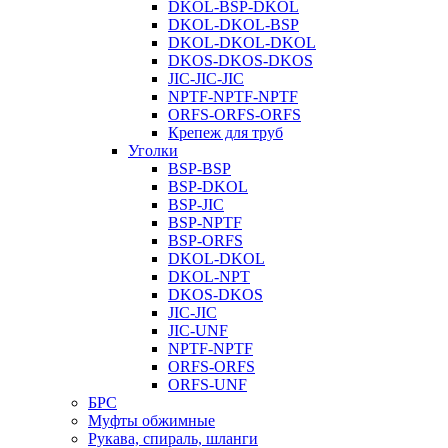
DKOL-BSP-DKOL
DKOL-DKOL-BSP
DKOL-DKOL-DKOL
DKOS-DKOS-DKOS
JIC-JIC-JIC
NPTF-NPTF-NPTF
ORFS-ORFS-ORFS
Крепеж для труб
Уголки
BSP-BSP
BSP-DKOL
BSP-JIC
BSP-NPTF
BSP-ORFS
DKOL-DKOL
DKOL-NPT
DKOS-DKOS
JIC-JIC
JIC-UNF
NPTF-NPTF
ORFS-ORFS
ORFS-UNF
БРС
Муфты обжимные
Рукава, спираль, шланги