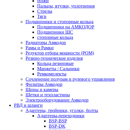
Ножи
Пальцы, втулки, уплотнения
Стрелы
Тяги
Подшипники и стопорные кольца
Подшипники на АМКОДОР
Подшипники ШС
стопорные кольца
Радиаторы Амкодор
Рамы и Рамки
Редуктор отбора мощности (РОМ)
Резино-технические изделия
Кольца резиновые
Манжеты / Сальники
Ремкомплекты
Сочленение полурам и рулевого управления
Фильтры Амкодор
Шины и камеры
Щетки и техпластины
Электрооборудование Амкодор
РВД и шланги
Адаптеры, тройники, уголки, болты
Адаптеры-переходники
BSP-BSP
BSP-DK