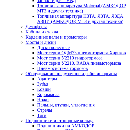
запчасти для ТНВД
Топливная аппаратура Motorpal (АМКОДОР,
МТЗ и другая техника)
Топливная аппаратура НЗТА, ЯЗТА, ЯЗДА,
АЗПИ (АМКОДОР, МТЗ и другая техника)
Демпферы
Кабина и стекла
Карданные валы и промопоры
Мосты и диски
Диски колесные
Мост серии ОДМ73 пневмотормоза Харьков
Мост серии У2210 гидротормоза
Мост серии У2210, RABA пневмотормоза
Пневмосистема тормозов
Оборудование погрузочное и рабочие органы
Адаптеры
Зубья
Ковши
Коромысла
Ножи
Пальцы, втулки, уплотнения
Стрелы
Тяги
Подшипники и стопорные кольца
Подшипники на АМКОДОР