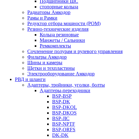
Подшипники ШС
стопорные кольца
Радиаторы Амкодор
Рамы и Рамки
Редуктор отбора мощности (РОМ)
Резино-технические изделия
Кольца резиновые
Манжеты / Сальники
Ремкомплекты
Сочленение полурам и рулевого управления
Фильтры Амкодор
Шины и камеры
Щетки и техпластины
Электрооборудование Амкодор
РВД и шланги
Адаптеры, тройники, уголки, болты
Адаптеры-переходники
BSP-BSP
BSP-DK
BSP-DKOL
BSP-DKOS
BSP-JIC
BSP-NPTF
BSP-ORFS
DK-DK