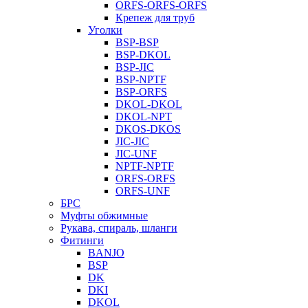
ORFS-ORFS-ORFS
Крепеж для труб
Уголки
BSP-BSP
BSP-DKOL
BSP-JIC
BSP-NPTF
BSP-ORFS
DKOL-DKOL
DKOL-NPT
DKOS-DKOS
JIC-JIC
JIC-UNF
NPTF-NPTF
ORFS-ORFS
ORFS-UNF
БРС
Муфты обжимные
Рукава, спираль, шланги
Фитинги
BANJO
BSP
DK
DKI
DKOL