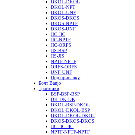
DKOL-DKOL
DKOL-NPT
DKOL-UNF
DKOS-DKOS
DKOS-NPTF
DKOS-UNF
JIC-JIC
JIC-NPTF
JIC-ORFS
JIS-BSP
JIS-JIS
NPTF-NPTF
ORFS-ORFS
UNF-UNF
Под приварку
Болт Banjo
Тройники
BSP-BSP-BSP
DK-DK-DK
DKOL-BSP-DKOL
DKOL-DKOL-BSP
DKOL-DKOL-DKOL
DKOS-DKOS-DKOS
JIC-JIC-JIC
NPTF-NPTF-NPTF