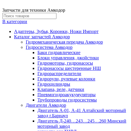
Запчасти для техники Амкодор
В категории
Адаптеры, Зубья, Коронки, Ножи Импорт
Каталог запчастей Амкодор
Гидромеханическая передача Амкодор
Гидросистема Амкодор
Баки гидравлические
Блоки управления, джойстики
Гидромоторы, гидронасосы
Гидронасосы шестеренные НШ
Гидрораспределители
Гидрорули, рулевые колонки
Гидроцилиндры
Клапана, реле, датчики
Пневмогидроакукумуляторы
Трубопроводы гидросистемы
Двигатели Амкодор
Двигатель А-01, А-41 Алтайский моторный
завод г.Барнаул
Двигатель Д-240…243…245…260 Минский
моторный завод