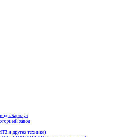
вод г.Барнаул
торный завод
ТЗ и другая техника)