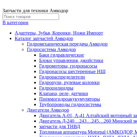
Запчасти для техники Амкодор
В категории
Адаптеры, Зубья, Коронки, Ножи Импорт
Каталог запчастей Амкодор
Гидромеханическая передача Амкодор
Гидросистема Амкодор
Баки гидравлические
Блоки управления, джойстики
Гидромоторы, гидронасосы
Гидронасосы шестеренные НШ
Гидрораспределители
Гидрорули, рулевые колонки
Гидроцилиндры
Клапана, реле, датчики
Пневмогидроакукумуляторы
Трубопроводы гидросистемы
Двигатели Амкодор
Двигатель А-01, А-41 Алтайский моторный за
Двигатель Д-240…243…245…260 Минский мо
запчасти для ТНВД
Топливная аппаратура Motorpal (АМКОДОР, М