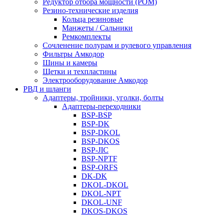
Редуктор отбора мощности (РОМ)
Резино-технические изделия
Кольца резиновые
Манжеты / Сальники
Ремкомплекты
Сочленение полурам и рулевого управления
Фильтры Амкодор
Шины и камеры
Щетки и техпластины
Электрооборудование Амкодор
РВД и шланги
Адаптеры, тройники, уголки, болты
Адаптеры-переходники
BSP-BSP
BSP-DK
BSP-DKOL
BSP-DKOS
BSP-JIC
BSP-NPTF
BSP-ORFS
DK-DK
DKOL-DKOL
DKOL-NPT
DKOL-UNF
DKOS-DKOS