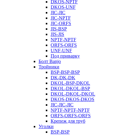
DKOS-NPTF
DKOS-UNF
JIC-JIC
JIC-NPTF
JIC-ORFS
JIS-BSP
JIS-JIS
NPTF-NPTF
ORFS-ORFS
UNF-UNF
Под приварку
Болт Banjo
Тройники
BSP-BSP-BSP
DK-DK-DK
DKOL-BSP-DKOL
DKOL-DKOL-BSP
DKOL-DKOL-DKOL
DKOS-DKOS-DKOS
JIC-JIC-JIC
NPTF-NPTF-NPTF
ORFS-ORFS-ORFS
Крепеж для труб
Уголки
BSP-BSP