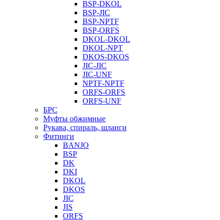
BSP-DKOL
BSP-JIC
BSP-NPTF
BSP-ORFS
DKOL-DKOL
DKOL-NPT
DKOS-DKOS
JIC-JIC
JIC-UNF
NPTF-NPTF
ORFS-ORFS
ORFS-UNF
БРС
Муфты обжимные
Рукава, спираль, шланги
Фитинги
BANJO
BSP
DK
DKI
DKOL
DKOS
JIC
JIS
ORFS