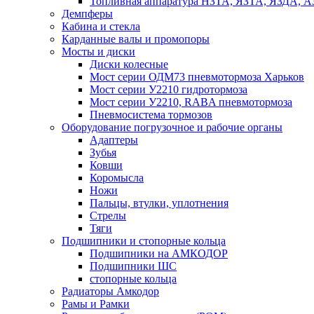
Топливная аппаратура НЗТА, ЯЗТА, ЯЗДА, 
Демпферы
Кабина и стекла
Карданные валы и промопоры
Мосты и диски
Диски колесные
Мост серии ОДМ73 пневмотормоза Харьков
Мост серии У2210 гидротормоза
Мост серии У2210, RABA пневмотормоза
Пневмосистема тормозов
Оборудование погрузочное и рабочие органы
Адаптеры
Зубья
Ковши
Коромысла
Ножи
Пальцы, втулки, уплотнения
Стрелы
Тяги
Подшипники и стопорные кольца
Подшипники на АМКОДОР
Подшипники ШС
стопорные кольца
Радиаторы Амкодор
Рамы и Рамки